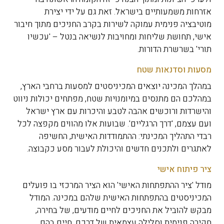
אזרחות משמעותיים בישראל. זאת גם על ידי יצירת
מוטיבציה פנימית עמוקה לשירות בקרב החניכים מתוך חיבור
אישי, תחושת שליחות ומחויבות לנשיאה בנטל – 'עכשיו
תורי' בשרשרת הדורות.
מסעות וסדנאות שטח
במהלך המכינה יוצאים המכיניסטים למסעות ברחבי הארץ,
במהלכם הם מתנסים במיומנויות שטח, מפתחים יכולות ניווט
והישרדות ורוכשים אהבה לטבע והיכרות עם ארץ ישראל
ועם עצמם, 'דרך הרגליים'. שבועות אלו מהווים מקפצה לכל
רבדי התהליך המכינתי: ההתמודדות האישית, החשיפה
לאתגרים ולתכנים חדשים והיכולת לעבור מסע כקבוצה.
ציר פיתוח אישי
מודל 'ציר ההתפתחות האישי' הוא הציר המרכזי בו פועלים
המכיניסטים בהתפתחות האישית שלהם במכינה. המודל
מבקש להוביל את החניכים לחיים מודעים, של בחירה,
חקירה פנימית וסלילה עצמאית של דרכם. חיים בהם