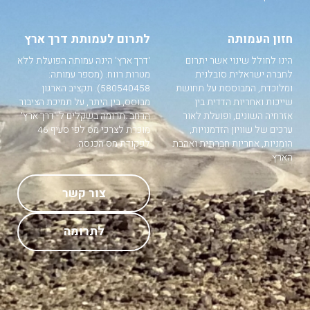
חזון העמותה
לתרום לעמותת דרך ארץ
הינו לחולל שינוי אשר יתרום
'דרך ארץ' הינה עמותה הפועלת ללא
לחברה ישראלית סובלנית
מטרות רווח. (מספר עמותה:
ומלוכדת, המבוססת על תחושת
580540458). תקציב הארגון
שייכות ואחריות הדדית בין
מבוסס, בין היתר, על תמיכת הציבור
אזרחיה השונים, ופועלת לאור
הרחב .תרומה בשקלים ל-'דרך ארץ'
ערכים של שוויון הזדמנויות,
מוכרת לצרכי מס לפי סעיף 46
הומניות, אחריות חברתית ואהבת
לפקודת מס הכנסה.
הארץ.
צור קשר
לתרומה