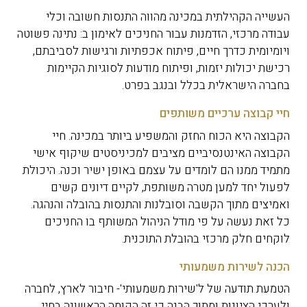
העשייה הקהילתית במכינה מהווה התנסות חשובה וכלי
עבודה מרכזי, הזדמנות עבור החניכים לאימון ב: נתינה פשוטה
ויומיומית כדרך חיים, פיתוח אכפתיות ורגישות לסביבתם,
רכישת יכולות יזמות, ופיתוח מודעות לסוגיות הקיימות
בחברה הישראלית בכלל ובנגב בפרט.
חיי קבוצה ערכיים משותפים
הקבוצה היא הכוח החזק והמשפיע ביותר במכינה. חיי
הקבוצה האינטנסיביים מציבים למכיניסטים שיקוף אישי
מתמיד ממנו הם לומדים על עצמם באופן ישיר וכנה. היכולת
לפעול יחד למען מטרה משותפת, לקיים דיונים קשים
ואמיצים מתוך הקשבה וסובלנות והתנסות בהובלה והנהגה.
כל זאת נעשה על פי מודל הניהול המשותף בו החניכים
לוקחים חלק מרכזי בהובלת התוכנית.
הכנה לשירות משמעותי
הטמעת תודעה של ל'שירות משמעותי'- חיבור לארץ, לחברה
ולערכי הציונות ומתוך הבנה כי זה הקומה הראשונה בחיי