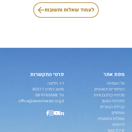
לעמוד שאלות ותשובות
מפת אתר
פרטי התקשרות
על העמותה
ד.נ. חלוצה
הסיפורים והאנשים
מושב כמהין 85511
מכינות קדם צבאיות
טל.
08-9760688
תוכניות המשך
office@derecheretz.org.il
קהילת הבוגרים
שותפים
שאלות ותשובות
דרושים
יצירת קשר