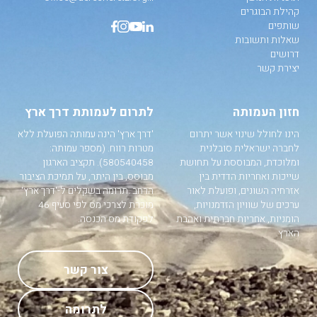
קהילת הבוגרים
שותפים
שאלות ותשובות
דרושים
יצירת קשר
חזון העמותה
לתרום לעמותת דרך ארץ
הינו לחולל שינוי אשר יתרום
'דרך ארץ' הינה עמותה הפועלת ללא
לחברה ישראלית סובלנית
מטרות רווח. (מספר עמותה:
ומלוכדת, המבוססת על תחושת
580540458). תקציב הארגון
שייכות ואחריות הדדית בין
מבוסס, בין היתר, על תמיכת הציבור
אזרחיה השונים, ופועלת לאור
הרחב .תרומה בשקלים ל-'דרך ארץ'
ערכים של שוויון הזדמנויות,
מוכרת לצרכי מס לפי סעיף 46
הומניות, אחריות חברתית ואהבת
לפקודת מס הכנסה.
הארץ.
צור קשר
לתרומה