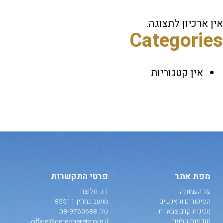
אין ארכיון לתצוגה.
Categories
אין קטגוריות
מפת אתר
פרטי התקשרות
על העמותה
ד.נ. חלוצה
הסיפורים והאנשים
מושב כמהין 85511
מכינות קדם צבאיות
טל.
08-9760688
תוכניות המשך
office@derecheretz.org.il