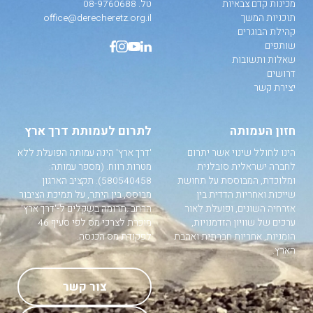
מכינות קדם צבאיות
טל.
08-9760688
תוכניות המשך
office@derecheretz.org.il
קהילת הבוגרים
שותפים
שאלות ותשובות
דרושים
יצירת קשר
חזון העמותה
לתרום לעמותת דרך ארץ
הינו לחולל שינוי אשר יתרום
'דרך ארץ' הינה עמותה הפועלת ללא
לחברה ישראלית סובלנית
מטרות רווח. (מספר עמותה:
ומלוכדת, המבוססת על תחושת
580540458). תקציב הארגון
שייכות ואחריות הדדית בין
מבוסס, בין היתר, על תמיכת הציבור
אזרחיה השונים, ופועלת לאור
הרחב .תרומה בשקלים ל-'דרך ארץ'
ערכים של שוויון הזדמנויות,
מוכרת לצרכי מס לפי סעיף 46
הומניות, אחריות חברתית ואהבת
לפקודת מס הכנסה.
הארץ.
צור קשר