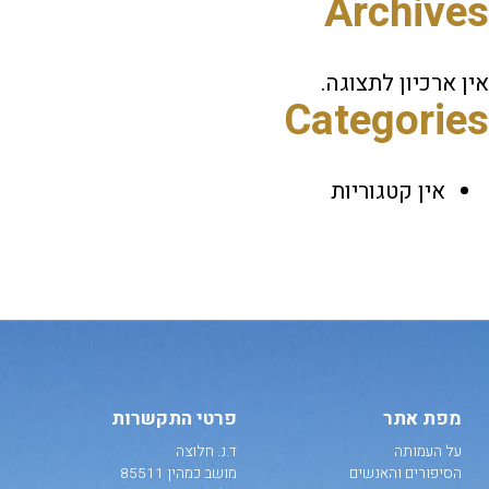
Archives
אין ארכיון לתצוגה.
Categories
אין קטגוריות
מפת אתר
פרטי התקשרות
על העמותה
ד.נ. חלוצה
הסיפורים והאנשים
מושב כמהין 85511