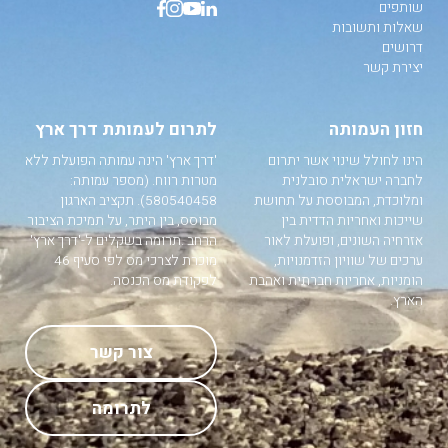
שותפים
שאלות ותשובות
דרושים
יצירת קשר
חזון העמותה
לתרום לעמותת דרך ארץ
הינו לחולל שינוי אשר יתרום
'דרך ארץ' הינה עמותה הפועלת ללא
לחברה ישראלית סובלנית
מטרות רווח. (מספר עמותה:
ומלוכדת, המבוססת על תחושת
580540458). תקציב הארגון
שייכות ואחריות הדדית בין
מבוסס, בין היתר, על תמיכת הציבור
אזרחיה השונים, ופועלת לאור
הרחב .תרומה בשקלים ל-'דרך ארץ'
ערכים של שוויון הזדמנויות,
מוכרת לצרכי מס לפי סעיף 46
הומניות, אחריות חברתית ואהבת
לפקודת מס הכנסה.
הארץ.
צור קשר
לתרומה