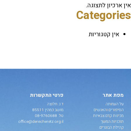
אין ארכיון לתצוגה.
Categories
אין קטגוריות
מפת אתר
פרטי התקשרות
על העמותה
ד.נ. חלוצה
הסיפורים והאנשים
מושב כמהין 85511
מכינות קדם צבאיות
טל.
08-9760688
תוכניות המשך
office@derecheretz.org.il
קהילת הבוגרים