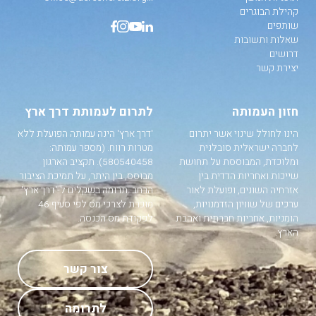
קהילת הבוגרים
שותפים
שאלות ותשובות
דרושים
יצירת קשר
חזון העמותה
לתרום לעמותת דרך ארץ
הינו לחולל שינוי אשר יתרום
'דרך ארץ' הינה עמותה הפועלת ללא
לחברה ישראלית סובלנית
מטרות רווח. (מספר עמותה:
ומלוכדת, המבוססת על תחושת
580540458). תקציב הארגון
שייכות ואחריות הדדית בין
מבוסס, בין היתר, על תמיכת הציבור
אזרחיה השונים, ופועלת לאור
הרחב .תרומה בשקלים ל-'דרך ארץ'
ערכים של שוויון הזדמנויות,
מוכרת לצרכי מס לפי סעיף 46
הומניות, אחריות חברתית ואהבת
לפקודת מס הכנסה.
הארץ.
צור קשר
לתרומה