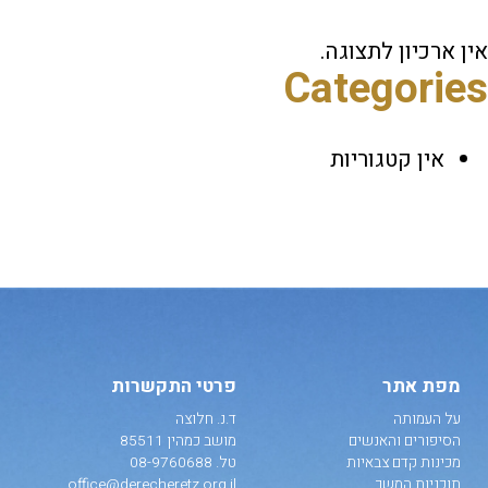
אין ארכיון לתצוגה.
Categories
אין קטגוריות
מפת אתר
פרטי התקשרות
על העמותה
ד.נ. חלוצה
הסיפורים והאנשים
מושב כמהין 85511
מכינות קדם צבאיות
טל.
08-9760688
תוכניות המשך
office@derecheretz.org.il