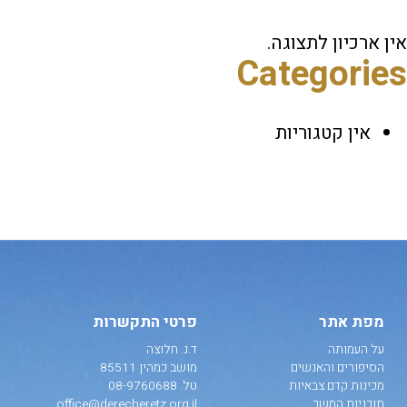
אין ארכיון לתצוגה.
Categories
אין קטגוריות
מפת אתר
פרטי התקשרות
על העמותה
ד.נ. חלוצה
הסיפורים והאנשים
מושב כמהין 85511
מכינות קדם צבאיות
טל.
08-9760688
תוכניות המשך
office@derecheretz.org.il