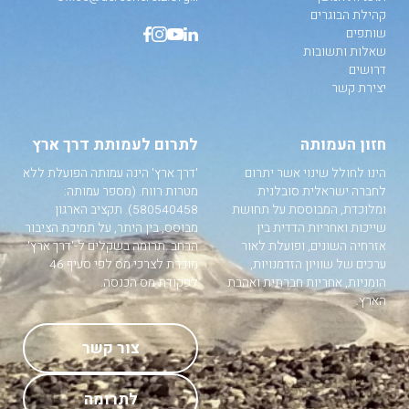
קהילת הבוגרים
שותפים
שאלות ותשובות
דרושים
יצירת קשר
חזון העמותה
לתרום לעמותת דרך ארץ
הינו לחולל שינוי אשר יתרום
'דרך ארץ' הינה עמותה הפועלת ללא
לחברה ישראלית סובלנית
מטרות רווח. (מספר עמותה:
ומלוכדת, המבוססת על תחושת
580540458). תקציב הארגון
שייכות ואחריות הדדית בין
מבוסס, בין היתר, על תמיכת הציבור
אזרחיה השונים, ופועלת לאור
הרחב .תרומה בשקלים ל-'דרך ארץ'
ערכים של שוויון הזדמנויות,
מוכרת לצרכי מס לפי סעיף 46
הומניות, אחריות חברתית ואהבת
לפקודת מס הכנסה.
הארץ.
צור קשר
לתרומה