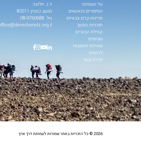
על העמותה
ד.נ. חלוצה
הסיפורים והאנשים
מושב כמהין 85511
מכינות קדם צבאיות
טל.
08-9760688
תוכניות המשך
office@derecheretz.org.il
קהילת הבוגרים
שותפים
שאלות ותשובות
דרושים
יצירת קשר
2026 © כל הזכויות באתר שמורות לעמותת דרך ארץ