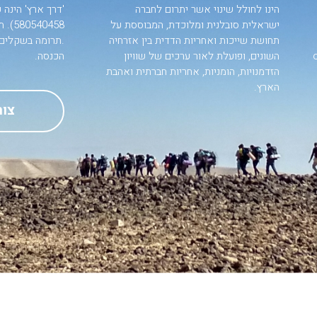
הינו לחולל שינוי אשר יתרום לחברה
'דרך ארץ' הינה
ישראלית סובלנית ומלוכדת, המבוססת על
0458
תחושת שייכות ואחריות הדדית בין אזרחיה
השונים, ופועלת לאור ערכים של שוויון
הכנסה.
הזדמנויות, הומניות, אחריות חברתית ואהבת
הארץ.
צור