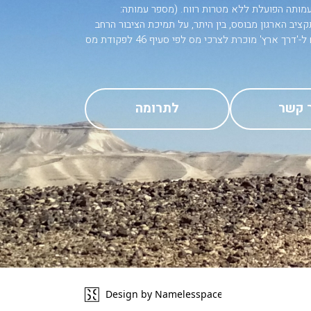
 עמותה הפועלת ללא מטרות רווח. (מספר עמותה:
58054). תקציב הארגון מבוסס, בין היתר, על תמיכת הציבור הרחב
.תרומה בשקלים ל-'דרך ארץ' מוכרת לצרכי מס לפי סעיף 46 לפקודת מס
 קשר
לתרומה