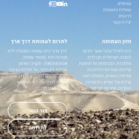
שותפים
שאלות ותשובות
דרושים
יצירת קשר
חזון העמותה
לתרום לעמותת דרך ארץ
הינו לחולל שינוי אשר יתרום
'דרך ארץ' הינה עמותה הפועלת ללא
לחברה ישראלית סובלנית
מטרות רווח. (מספר עמותה:
ומלוכדת, המבוססת על תחושת
580540458). תקציב הארגון
שייכות ואחריות הדדית בין
מבוסס, בין היתר, על תמיכת הציבור
אזרחיה השונים, ופועלת לאור
הרחב .תרומה בשקלים ל-'דרך ארץ'
ערכים של שוויון הזדמנויות,
מוכרת לצרכי מס לפי סעיף 46
הומניות, אחריות חברתית ואהבת
לפקודת מס הכנסה.
הארץ.
צור קשר
לתרומה