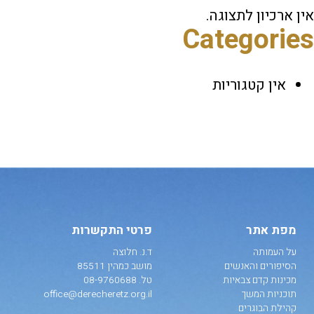
אין ארכיון לתצוגה.
Categories
אין קטגוריות
מפת אתר
פרטי התקשרות
על העמותה
ד.נ. חלוצה
הסיפורים והאנשים
מושב כמהין 85511
מכינות קדם צבאיות
טל.
08-9760688
תוכניות המשך
office@derecheretz.org.il
קהילת הבוגרים