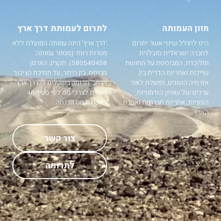
חזון העמותה
לתרום לעמותת דרך ארץ
הינו לחולל שינוי אשר יתרום
'דרך ארץ' הינה עמותה הפועלת ללא
לחברה ישראלית סובלנית
מטרות רווח. (מספר עמותה:
ומלוכדת, המבוססת על תחושת
580540458). תקציב הארגון
שייכות ואחריות הדדית בין
מבוסס, בין היתר, על תמיכת הציבור
אזרחיה השונים, ופועלת לאור
הרחב .תרומה בשקלים ל-'דרך ארץ'
ערכים של שוויון הזדמנויות,
מוכרת לצרכי מס לפי סעיף 46
הומניות, אחריות חברתית ואהבת
לפקודת מס הכנסה.
הארץ.
צור קשר
לתרומה