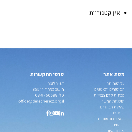
אין קטגוריות
מפת אתר
פרטי התקשרות
על העמותה
ד.נ. חלוצה
הסיפורים והאנשים
מושב כמהין 85511
מכינות קדם צבאיות
טל.
08-9760688
תוכניות המשך
office@derecheretz.org.il
קהילת הבוגרים
שותפים
שאלות ותשובות
דרושים
יצירת קשר